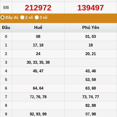
212972
139497
ĐB
Đầu
Huế
Phú Yên
0
08
01, 03
1
17, 18
18
2
24
20, 21
3
30, 33, 35, 38
4
45, 47
43, 46
5
53, 59
6
64, 64
63, 68
7
72
, 76, 78
73, 74, 77
8
82, 88
9
92, 93, 99
97
, 98