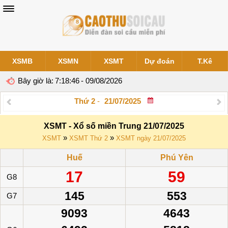
XSMB
XSMN
XSMT
Dự đoán
T.Kê
Bây giờ là:
7:18:46
- 09/08/2026
Thứ 2
-
XSMT - Xổ số miền Trung 21/07/2025
»
»
XSMT
XSMT Thứ 2
XSMT ngày 21/07/2025
Huế
Phú Yên
17
59
G8
145
553
G7
9093
4643