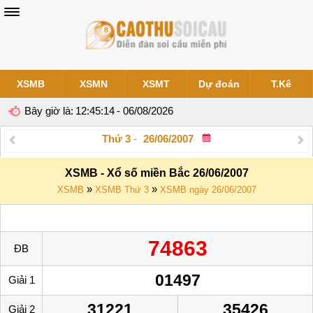
XSMB
XSMN
XSMT
Dự đoán
T.Kê
Bây giờ là:
12:45:14
- 06/08/2026
Thứ 3
-
XSMB - Xổ số miền Bắc 26/06/2007
»
»
XSMB
XSMB Thứ 3
XSMB ngày 26/06/2007
74863
ĐB
01497
Giải 1
31221
35426
Giải 2