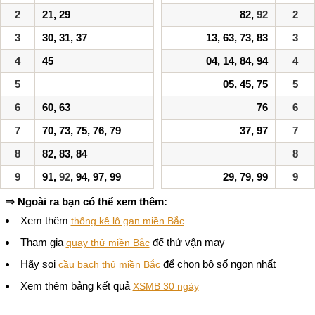
2
21, 29
82,
92
2
3
30, 31, 37
13, 63, 73, 83
3
4
45
04, 14, 84, 94
4
5
05, 45, 75
5
6
60, 63
76
6
7
70, 73, 75, 76, 79
37, 97
7
8
82, 83, 84
8
9
91,
92
, 94, 97, 99
29, 79, 99
9
⇒ Ngoài ra bạn có thể xem thêm:
Xem thêm
thống kê lô gan miền Bắc
Tham gia
để thử vận may
quay thử miền Bắc
Hãy soi
để chọn bộ số ngon nhất
cầu bạch thủ miền Bắc
Xem thêm bảng kết quả
XSMB 30 ngày