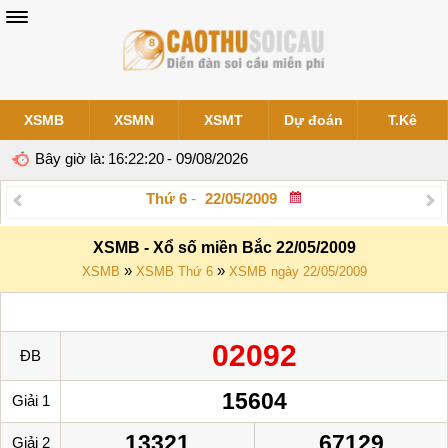
XSMB
XSMN
XSMT
Dự đoán
T.Kê
Bây giờ là:
16:22:20
- 09/08/2026
Thứ 6
-
XSMB - Xổ số miền Bắc 22/05/2009
»
»
XSMB
XSMB Thứ 6
XSMB ngày 22/05/2009
02092
ĐB
15604
Giải 1
13321
67129
Giải 2