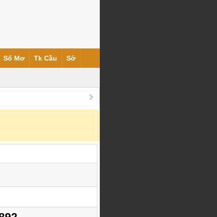
Sổ Mơ
Tk Cầu
Sớ