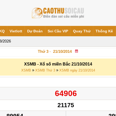
 KQ
Vietlott
Dự Đoán
Soi Cầu VIP
Quay Thử
Thống Kê
08/2026
Thứ 3
-
XSMB - Xổ số miền Bắc 21/10/2014
»
»
XSMB
XSMB Thứ 3
XSMB ngày 21/10/2014
64906
21175