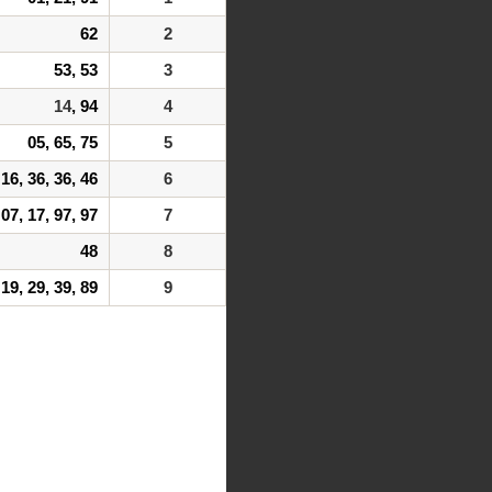
62
2
53, 53
3
14
, 94
4
05, 65, 75
5
16, 36, 36, 46
6
 07, 17, 97, 97
7
48
8
 19, 29, 39, 89
9