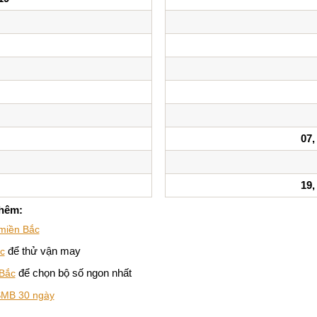
07,
19,
thêm:
 miền Bắc
để thử vận may
c
để chọn bộ số ngon nhất
 Bắc
MB 30 ngày