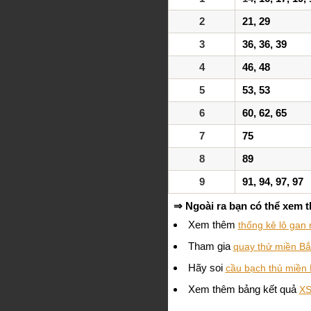
2
21, 29
3
36, 36, 39
4
46, 48
5
53, 53
6
60, 62, 65
7
75
8
89
9
91, 94, 97, 97
⇒ Ngoài ra bạn có thể xem 
Xem thêm
thống kê lô gan
Tham gia
quay thử miền Bắ
Hãy soi
cầu bạch thủ miền
Xem thêm bảng kết quả
XS