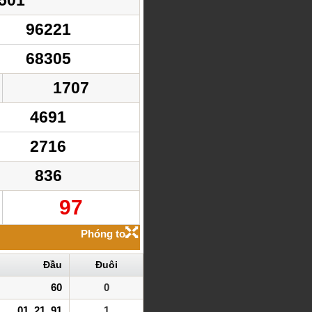
501
96221
68305
1707
4691
2716
836
97
Đầu
Đuôi
60
0
01, 21, 91
1