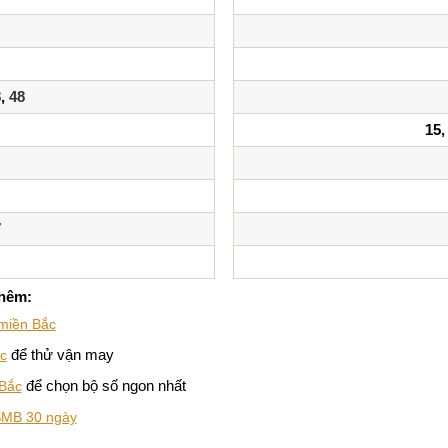
8
,
48
15,
7
thêm:
 miền Bắc
để thử vận may
c
để chọn bộ số ngon nhất
 Bắc
MB 30 ngày