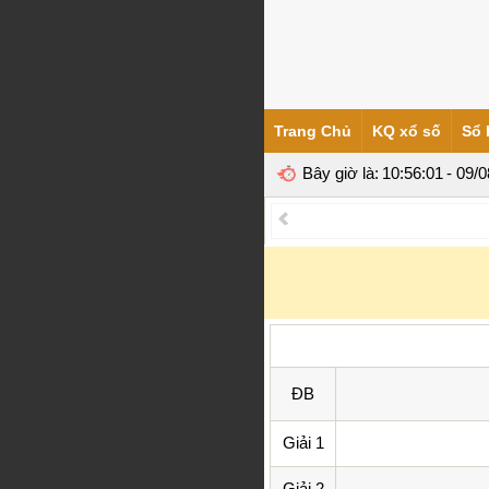
Trang Chủ
KQ xổ số
Sổ
Bây giờ là:
10:56:01
- 09/
ĐB
Giải 1
Giải 2