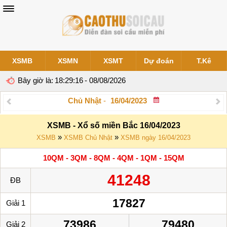
XSMB
XSMN
XSMT
Dự đoán
T.Kê
Bây giờ là:
18:29:16
- 08/08/2026
Chủ Nhật
-
XSMB - Xổ số miền Bắc 16/04/2023
»
»
XSMB
XSMB Chủ Nhật
XSMB ngày 16/04/2023
10QM - 3QM - 8QM - 4QM - 1QM - 15QM
41248
ĐB
17827
Giải 1
73986
79480
Giải 2