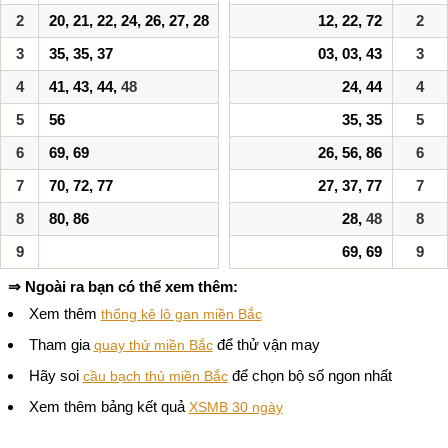
2
20, 21, 22, 24, 26, 27, 28
12, 22, 72
2
3
35, 35, 37
03, 03, 43
3
4
41, 43, 44,
48
24, 44
4
5
56
35, 35
5
6
69, 69
26, 56, 86
6
7
70, 72, 77
27, 37, 77
7
8
80, 86
28,
48
8
9
69, 69
9
⇒ Ngoài ra bạn có thể xem thêm:
Xem thêm
thống kê lô gan miền Bắc
Tham gia
để thử vận may
quay thử miền Bắc
Hãy soi
để chọn bộ số ngon nhất
cầu bạch thủ miền Bắc
Xem thêm bảng kết quả
XSMB 30 ngày