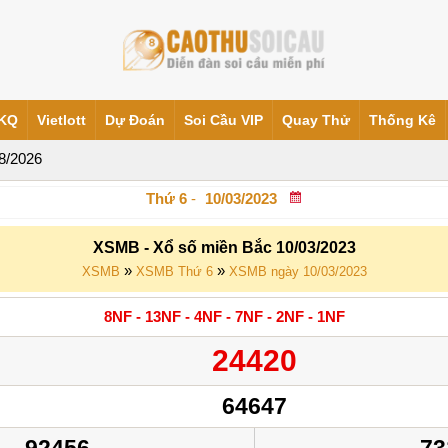
 KQ
Vietlott
Dự Đoán
Soi Cầu VIP
Quay Thử
Thống Kê
08/2026
Thứ 6
-
XSMB - Xổ số miền Bắc 10/03/2023
»
»
XSMB
XSMB Thứ 6
XSMB ngày 10/03/2023
8NF - 13NF - 4NF - 7NF - 2NF - 1NF
24420
64647