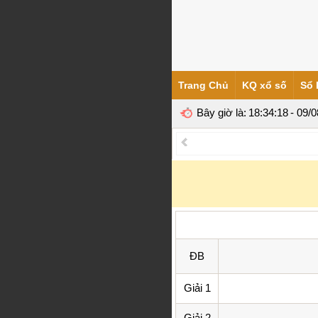
Trang Chủ
KQ xổ số
Sổ
Bây giờ là:
18:34:18
- 09/
ĐB
Giải 1
Giải 2