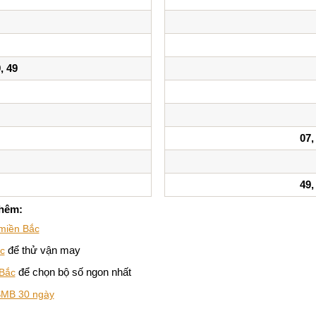
9, 49
07,
49,
thêm:
 miền Bắc
để thử vận may
c
để chọn bộ số ngon nhất
 Bắc
MB 30 ngày