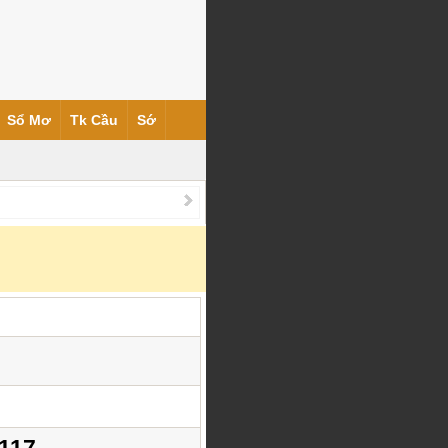
Sổ Mơ
Tk Cầu
Sớ