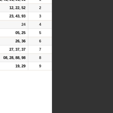
12, 22, 52
2
23, 43, 93
3
24
4
05, 25
5
26, 36
6
27, 37, 37
7
08, 28, 88, 98
8
19, 29
9