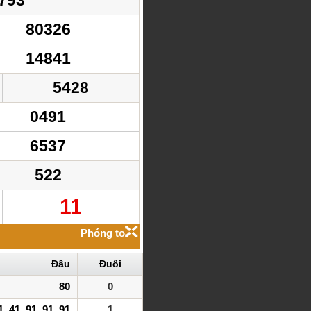
793
80326
14841
5428
0491
6537
522
11
Đầu
Đuôi
80
0
1, 41, 91, 91, 91
1