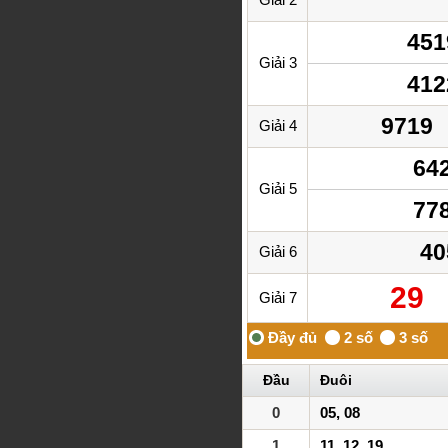
451
Giải 3
412
9719
Giải 4
64
Giải 5
77
40
Giải 6
29
Giải 7
Đầu
Đuôi
0
05, 08
1
11, 12, 19