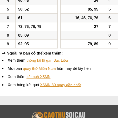
4
40, 46
24
4
5
50, 52
85, 95
5
6
61
16, 46,
76
,
76
6
7
73,
76
,
76
, 79
27
7
8
85, 89
8
9
92, 95
79, 89
9
⇒ Ngoài ra bạn có thể xem thêm:
Xem thêm
thống kê lô gan Bạc Liêu
Mời bạn
hôm nay để lấy hên
quay thử Miền Nam
Xem thêm
kết quả XSMN
Xem bảng kết quả
XSMN 30 ngày gần nhất