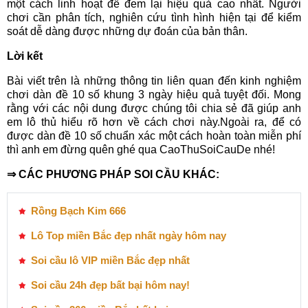
một cách linh hoạt để đem lại hiệu quả cao nhất. Người
chơi cần phân tích, nghiên cứu tình hình hiện tại để kiểm
soát dễ dàng được những dự đoán của bản thân.
Lời kết
Bài viết trên là những thông tin liên quan đến kinh nghiệm
chơi dàn đề 10 số khung 3 ngày hiệu quả tuyệt đối. Mong
rằng với các nội dung được chúng tôi chia sẻ đã giúp anh
em lô thủ hiểu rõ hơn về cách chơi này.Ngoài ra, để có
được dàn đề 10 số chuẩn xác một cách hoàn toàn miễn phí
thì anh em đừng quên ghé qua CaoThuSoiCauDe nhé!
⇒ CÁC PHƯƠNG PHÁP SOI CẦU KHÁC:
Rồng Bạch Kim 666
Lô Top miền Bắc đẹp nhất ngày hôm nay
Soi cầu lô VIP miền Bắc đẹp nhất
Soi cầu 24h đẹp bất bại hôm nay!