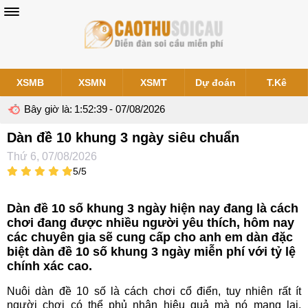
XSMB
XSMN
XSMT
Dự đoán
T.Kê
Bây giờ là:
1:52:39
- 07/08/2026
Dàn đề 10 khung 3 ngày siêu chuẩn
Thứ 6, 07/08/2026
5/5
Dàn đề 10 số khung 3 ngày hiện nay đang là cách
chơi đang được nhiều người yêu thích, hôm nay
các chuyên gia sẽ cung cấp cho anh em dàn đặc
biệt dàn đề 10 số khung 3 ngày miễn phí với tỷ lệ
chính xác cao.
Nuôi dàn đề 10 số là cách chơi cổ điển, tuy nhiên rất ít
người chơi có thể phủ nhận hiệu quả mà nó mang lại.