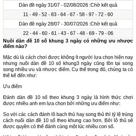
Dàn đề ngày 31/07 - 02/08/2026 :
Chờ kết quả
11 - 49 - 52 - 83 - 64 - 67 - 58 - 97 - 72 - 60
Dàn đề ngày 28/07 - 30/07/2026 :
Chờ kết quả
22 - 44 - 60 - 61 - 43 - 67 - 48 - 69 - 79 - 06
Nuôi dàn đề 10 số khung 3 ngày có những ưu nhược
điểm nào?
Mặc dù là cách chơi được không ít người lựa chọn hiện nay
nhưng nuôi dàn đề 10 số khung3 ngày cũng tồn tại song
song nhiều ưu và nhược điểm. Cụ thể trong đó, chúng ta có
thể kể đến như:
Ưu điểm
Đánh dàn đề 10 số theo khung 3 ngày là hình thức chơi
được nhiều anh em lựa chọn bởi những ưu điểm như:
So với các cách đánh lô bạch thủ hay song thủ thì tỷ lệ trúng
cách nuôi dàn đề 10 số theo khung cao hơn. Bởi lô thủ sẽ
được quyền có thể đánh cùng một lúc nhiều con số.