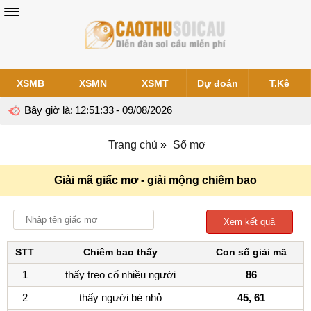
XSMB
XSMN
XSMT
Dự đoán
T.Kê
Bây giờ là:
12:51:33
- 09/08/2026
Trang chủ
»
Sổ mơ
Giải mã giấc mơ - giải mộng chiêm bao
Xem kết quả
STT
Chiêm bao thấy
Con số giải mã
1
thấy treo cổ nhiều người
86
2
thấy người bé nhỏ
45, 61