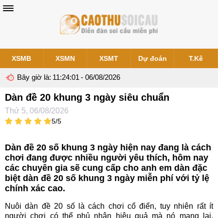
XSMB
XSMN
XSMT
Dự đoán
T.Kê
Bây giờ là:
11:24:01
- 06/08/2026
Dàn đề 20 khung 3 ngày siêu chuẩn
Thứ 5, 06/08/2026
5/5
Dàn đề 20 số khung 3 ngày hiện nay đang là cách
chơi đang được nhiều người yêu thích, hôm nay
các chuyên gia sẽ cung cấp cho anh em dàn đặc
biệt dàn đề 20 số khung 3 ngày miễn phí với tỷ lệ
chính xác cao.
Nuôi dàn đề 20 số là cách chơi cổ điển, tuy nhiên rất ít
người chơi có thể phủ nhận hiệu quả mà nó mang lại.