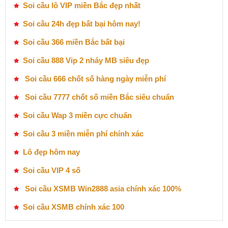
Soi cầu lô VIP miền Bắc đẹp nhất
Soi cầu 24h đẹp bất bại hôm nay!
Soi cầu 366 miền Bắc bất bại
Soi cầu 888 Vip 2 nháy MB siêu đẹp
Soi cầu 666 chốt số hàng ngày miễn phí
Soi cầu 7777 chốt số miền Bắc siêu chuẩn
Soi cầu Wap 3 miền cực chuẩn
Soi cầu 3 miền miễn phí chính xác
Lô đẹp hôm nay
Soi cầu VIP 4 số
Soi cầu XSMB Win2888 asia chính xác 100%
Soi cầu XSMB chính xác 100