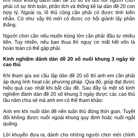
Khi nuôi khung đánh dàn đề 20 số thì đòi hỏi người chơi
phải có sự tính toán, phân tích và thống kê lại dàn đề 20 con
hợp lý. Ngoài ra, lô thủ cũng cần phải có được tính kiên
nhẫn. Có như vậy thì mới có được cơ hội giành lấy phần
thắng.
Người chơi cần nếu muốn trúng lớn cần phải đầu tư nhiều
tiền. Tuy nhiên, nếu bạn thua thì nguy cơ mất hết vốn là
hoàn toàn có thể gặp phải.
Kinh nghiệm đánh dàn đề 20 số nuôi khung 3 ngày từ
cao thủ
Khi tham gia soi cầu lập dàn đề 20 số thì anh em cần phải
áp dụng linh hoạt các phương pháp. Qua đó, giúp đạt được
hiệu quả cao nhất khi bắt cầu đề. Sau đây là một số kinh
nghiệm đánh dàn đề 20 số khung 3 ngày được các cao thủ
lâu năm chia sẻ mà anh em có thể tham khảo:
Anh em khi nuôi dàn đề nên tuân thủ đúng thời gian. Tuyệt
đối không được nuôi ngoài khung quy định hoặc nuôi ngắt
quãng.
Lời khuyên đưa ra, dành cho những người chơi mới chính